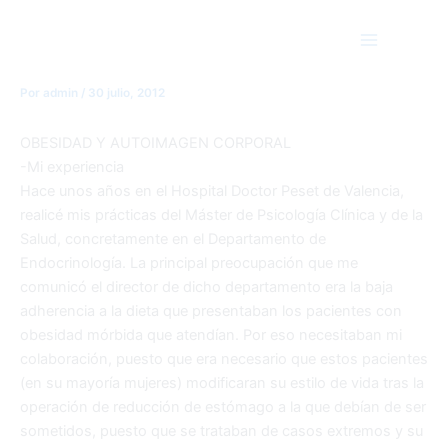
OBESIDAD Y BAJA
Ir
Main
al
AUTOESTIMA
Menu
contenido
Por
admin
/
30 julio, 2012
OBESIDAD Y AUTOIMAGEN CORPORAL
-Mi experiencia
Hace unos años en el Hospital Doctor Peset de Valencia,
realicé mis prácticas del Máster de Psicología Clínica y de la
Salud, concretamente en el Departamento de
Endocrinología. La principal preocupación que me
comunicó el director de dicho departamento era la baja
adherencia a la dieta que presentaban los pacientes con
obesidad mórbida que atendían. Por eso necesitaban mi
colaboración, puesto que era necesario que estos pacientes
(en su mayoría mujeres) modificaran su estilo de vida tras la
operación de reducción de estómago a la que debían de ser
sometidos, puesto que se trataban de casos extremos y su