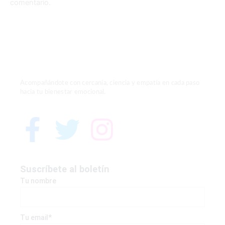
comentario.
Acompañándote con cercanía, ciencia y empatía en cada paso
hacia tu bienestar emocional.
F
T
I
a
w
n
c
i
s
Suscríbete al boletín
Tu nombre
e
t
t
Tu email*