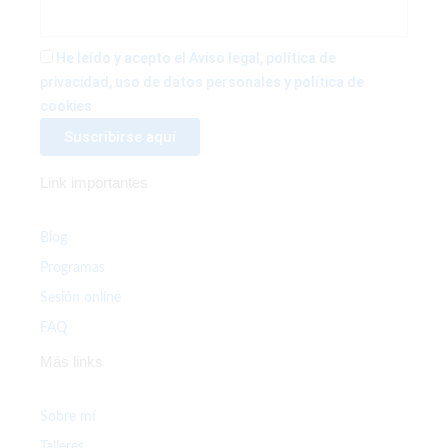
b
t
a
o
e
g
He leído y acepto el Aviso legal, política de
privacidad, uso de datos personales y política de
o
r
r
cookies
k
a
Link importantes
-
m
f
Blog
Programas
Sesión online
FAQ
Más links
Sobre mí
Talleres