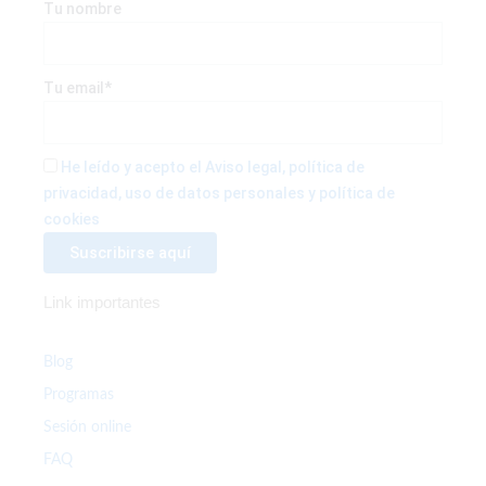
c
i
s
Tu nombre
e
t
t
b
t
a
Tu email*
o
e
g
He leído y acepto el Aviso legal, política de
privacidad, uso de datos personales y política de
o
r
r
cookies
k
a
Link importantes
-
m
f
Blog
Programas
Sesión online
FAQ