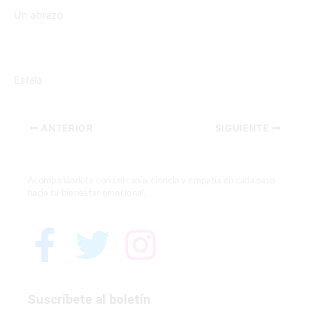
Un abrazo
Estela
ANTERIOR
SIGUIENTE
Acompañándote con cercanía, ciencia y empatía en cada paso
hacia tu bienestar emocional.
F
T
I
a
w
n
Suscríbete al boletín