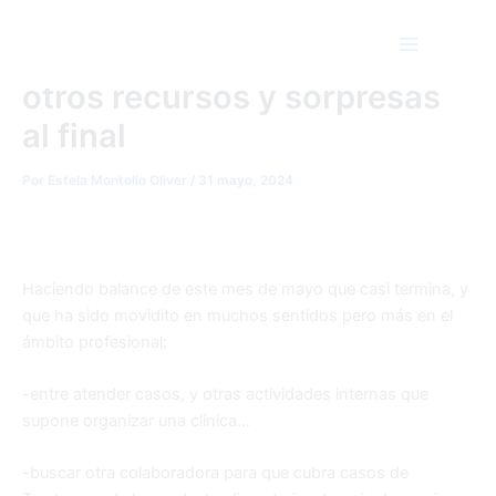
Balance del mes de mayo de
Ir
Main
al
Psicosalud Emocional y
Menu
contenido
otros recursos y sorpresas
al final
Por
Estela Montolio Oliver
/
31 mayo, 2024
Haciendo balance de este mes de mayo que casi termina, y
que ha sido movidito en muchos sentidos pero más en el
ámbito profesional:
-entre atender casos, y otras actividades internas que
supone organizar una clínica…
-buscar otra colaboradora para que cubra casos de