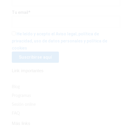
e
t
t
b
t
a
Tu email*
o
e
g
He leído y acepto el Aviso legal, política de
privacidad, uso de datos personales y política de
o
r
r
cookies
k
a
Link importantes
-
m
f
Blog
Programas
Sesión online
FAQ
Más links