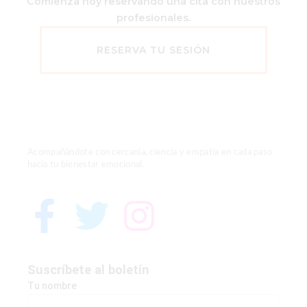
Comienza hoy reservando una cita con nuestros
profesionales.
RESERVA TU SESIÓN
Acompañándote con cercanía, ciencia y empatía en cada paso
hacia tu bienestar emocional.
F
T
I
a
w
n
c
i
s
Suscríbete al boletín
Tu nombre