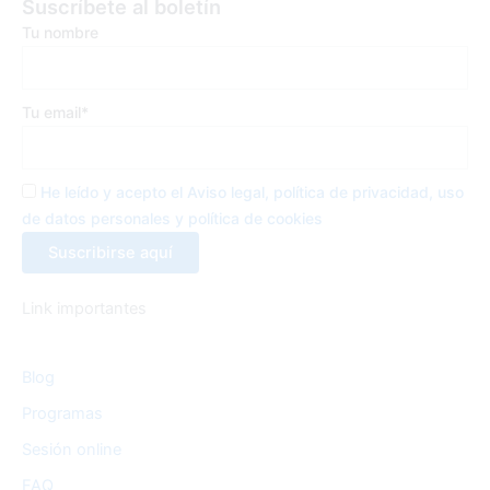
c
i
s
Suscríbete al boletín
Tu nombre
e
t
t
b
t
a
Tu email*
o
e
g
He leído y acepto el Aviso legal, política de privacidad, uso
o
r
r
de datos personales y política de cookies
k
a
Link importantes
-
m
Blog
f
Programas
Sesión online
FAQ