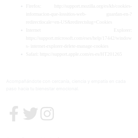
Firefox: http://support.mozilla.org/es/kb/cookies-
informacion-que-lossitios-web- guardan-en-?
redirectlocale=en-US&redirectslug=Cookies
Internet Explorer:
https://support.microsoft.com/eses/help/17442/window
s- internet-explorer-delete-manage-cookies
Safari: https://support.apple.com/es-es/HT201265
Acompañándote con cercanía, ciencia y empatía en cada
paso hacia tu bienestar emocional.
F
T
I
a
w
n