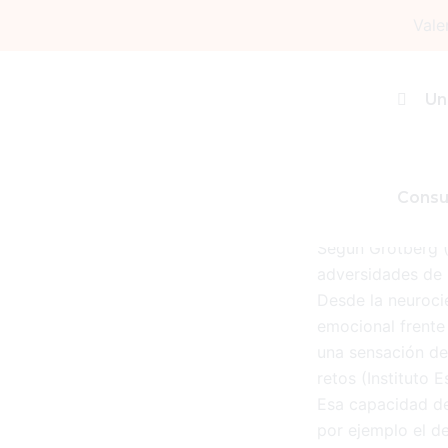
Ir
Vale
al
contenido
RESILI
Un
Por
admin
/
25 junio,
Consu
Según Grotberg (1
adversidades de l
Desde la neurocie
emocional frente 
una sensación de
retos (Instituto E
Esa capacidad de
por ejemplo el de