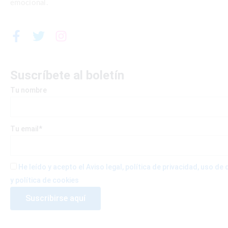
emocional.
F
T
I
a
w
n
c
i
s
e
t
t
Suscríbete al boletín
b
t
a
Tu nombre
o
e
g
o
r
r
k
a
-
m
Tu email*
f
He leído y acepto el Aviso legal, política de privacidad, uso d
y política de cookies