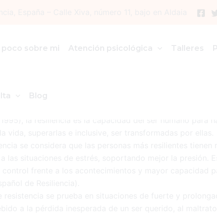
ncia, España – Calle Xiva, número 11, bajo en Aldaia
ENCIA O CRECIMIENTO PERS
 poco sobre mi
Atención psicológica
Talleres
 2012
lta
Blog
995), la resiliencia es la capacidad del ser humano para ha
a vida, superarlas e inclusive, ser transformadas por ellas.
ncia se considera que las personas más resilientes tienen 
a las situaciones de estrés, soportando mejor la presión. E
 control frente a los acontecimientos y mayor capacidad p
spañol de Resiliencia).
 resistencia se prueba en situaciones de fuerte y prolong
bido a la pérdida inesperada de un ser querido, al maltrat