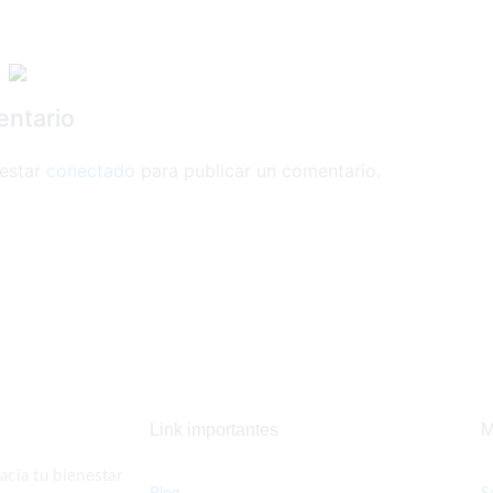
entario
 estar
conectado
para publicar un comentario.
Link importantes
M
cia tu bienestar