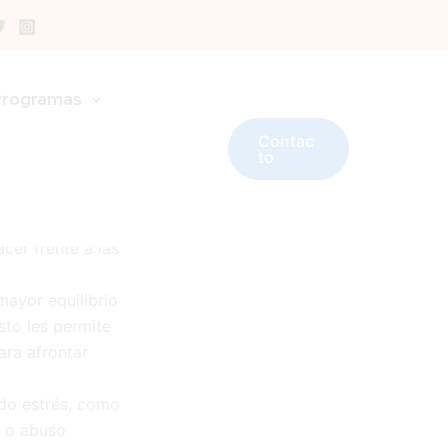
ONAL
Programas
Contac
to
cer frente a las
mayor equilibrio
sto les permite
ara afrontar
ado estrés, como
o o abuso