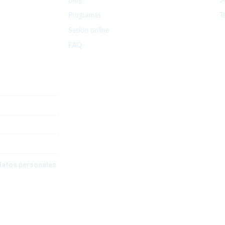
Blog
S
Programas
T
Sesión online
FAQ
e datos personales