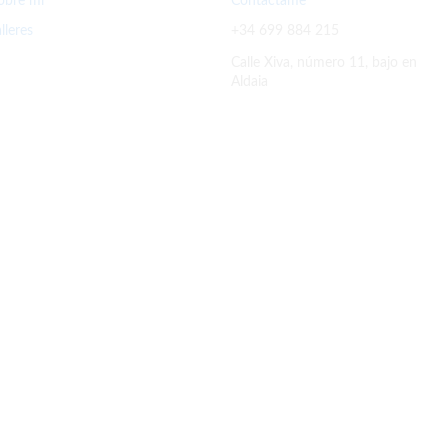
obre mí
Contactame
alleres
+34 699 884 215
Calle Xiva, número 11, bajo en
Aldaia