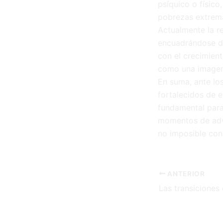
psíquico o físico
pobrezas extrem
Actualmente la r
encuadrándose de
con el crecimien
como una imagen 
En suma, ante lo
fortalecidos de e
fundamental para 
momentos de adve
no imposible con 
ANTERIOR
Las transiciones 