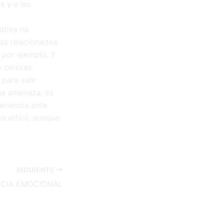
s y a las
itiva no
tos relacionados
 por ejemplo. Y
 cenizas.
para salir
una amenaza, es
eriencia ante
 difícil, aunque
SIGUIENTE
NCIA EMOCIONAL