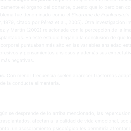
gicamente el órgano del donante, puesto que lo perciben 
roblema fue denominado como el
Síndrome de Frankenstein
 1979, citado por Pérez et al., 2005). Otra investigación in
rez y Martín (2002) relacionada con la percepción de la im
splantados. En este estudio llegan a la conclusión de que l
corporal puntuaban más alto en las variables ansiedad est
resivos y pensamientos ansiosos y además sus expectativ
 más negativas.
os.
Con menor frecuencia suelen aparecer trastornos adapt
e la conducta alimentaria.
gún se desprende de lo arriba mencionado, las repercusion
trasplantados, afectan a la calidad de vida emocional, social
nto, un asesoramiento psicológico les permitiría afrontar l