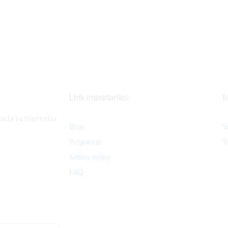
Link importantes
M
cia tu bienestar
Blog
S
Programas
T
Sesión online
FAQ