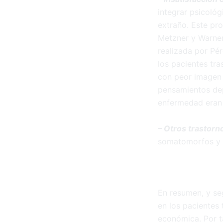
integrar psicoló
extraño. Este p
Metzner y Warner,
realizada por Pé
los pacientes tra
con peor imagen 
pensamientos dep
enfermedad eran
– Otros trastorn
somatomorfos y d
En resumen, y se
en los pacientes 
económica. Por ta