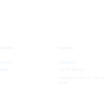
ás links
Contacto
obre mí
Contactame
alleres
+34 699 884 215
Calle Xiva, número 11, bajo en
Aldaia