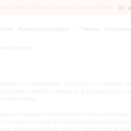
ncia, España – Calle Xiva, número 11, bajo en Aldaia
USIONES PSICOLÓGICAS DE
re mi
Atención psicológica
Talleres
Programa
ANTE DE ÓRGANOS
liver
/
8 abril, 2016
robar en mi presentación, soy Doctora en Psicología. A
conocimiento científico contamos en la actualidad de los m
s redes sociales.
cluyo un fragmento de la introducción teórica de mi tesis 
ico”. Incluyo un resumen de los problemas psicológicos aso
ganos. Basándome en Pérez, Martín y Galán, (2005) se podr