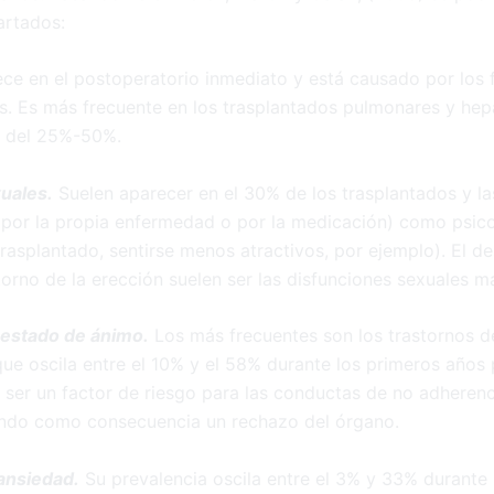
artados:
ce en el postoperatorio inmediato y está causado por los
. Es más frecuente en los trasplantados pulmonares y hepá
a del 25%-50%.
uales.
Suelen aparecer en el 30% de los trasplantados y l
s (por la propia enfermedad o por la medicación) como psic
rasplantado, sentirse menos atractivos, por ejemplo). El d
storno de la erección suelen ser las disfunciones sexuales m
 estado de ánimo.
Los más frecuentes son los trastornos d
ue oscila entre el 10% y el 58% durante los primeros años 
 ser un factor de riesgo para las conductas de no adherenc
ndo como consecuencia un rechazo del órgano.
ansiedad.
Su prevalencia oscila entre el 3% y 33% durante 