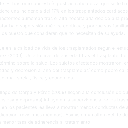
te. El trastorno por estrés postraumático es al que se le 
 tiene una incidencia del 17% en los trasplantados cardíacos
rastornos aumentan tras el alta hospitalaria debido a la p
star bajo supervisión médica continua y porque sus familia
ellos puesto que consideran que no necesitan de su ayuda.
ye en la calidad de vida de los trasplantados según el estu
rez (2006). Un alto nivel de ansiedad tras el trasplante, tie
término sobre la salud. Los sujetos afectados mostraron, en
edad y depresión al año del trasplante así como pobre cali
cional, social, física y económica.
llego de Corpa y Pérez (2009) llegan a la conclusión de qu
nsiosa y depresiva) influye en la supervivencia de los tras
 en los pacientes les lleva a mostrar menos conductas de sa
dicación, revisiones médicas). Asimismo un alto nivel de de
a menor tasa de adherencia al tratamiento.