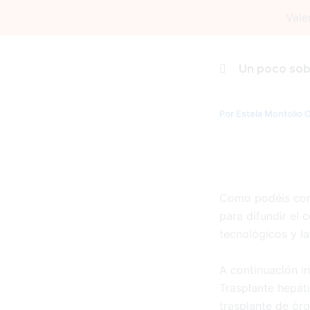
Ir
Vale
al
contenido
REPERC
Un poco sob
TRASPL
Por
Estela Montolio O
Como podéis comp
para difundir el 
tecnológicos y la
A continuación in
Trasplante hepát
trasplante de ór