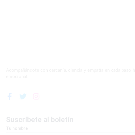
Acompañándote con cercanía, ciencia y empatía en cada paso ha
emocional.
F
T
I
a
w
n
c
i
s
e
t
t
Suscríbete al boletín
b
t
a
Tu nombre
o
e
g