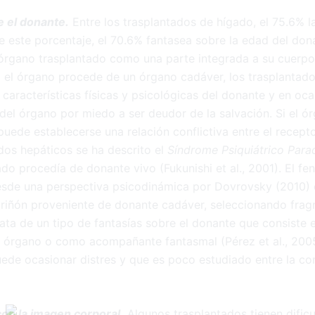
e el donante.
Entre los trasplantados de hígado, el 75.6% la
 este porcentaje, el 70.6% fantasea sobre la edad del don
órgano trasplantado como una parte integrada a su cuerpo
 el órgano procede de un órgano cadáver, los trasplantad
 características físicas y psicológicas del donante y en oc
 del órgano por miedo a ser deudor de la salvación. Si el 
uede establecerse una relación conflictiva entre el recepto
dos hepáticos se ha descrito el
Síndrome Psiquiátrico Para
ado procedía de donante vivo (Fukunishi et al., 2001). El 
sde una perspectiva psicodinámica por Dovrovsky (2010) 
 riñón proveniente de donante cadáver, seleccionando fra
rata de un tipo de fantasías sobre el donante que consiste 
l órgano o como acompañante fantasmal (Pérez et al., 2005
de ocasionar distres y que es poco estudiado entre la c
con la imagen corporal.
Algunos trasplantados tienen dific