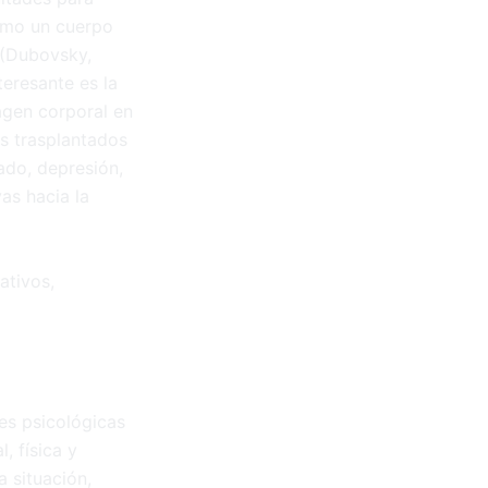
como un cuerpo
(Dubovsky,
teresante es la
agen corporal en
os trasplantados
ado, depresión,
as hacia la
ativos,
es psicológicas
, física y
a situación,