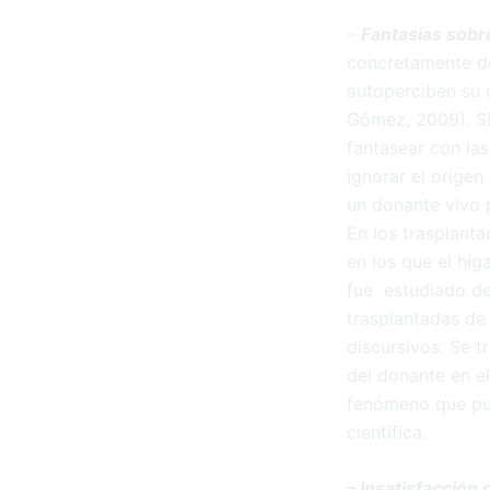
–
Fantasías sobr
concretamente de
autoperciben su 
Gómez, 2009). Si
fantasear con las
ignorar el origen
un donante vivo p
En los trasplanta
en los que el híg
fue estudiado de
trasplantadas de
discursivos. Se t
del donante en e
fenómeno que pue
científica.
– Insatisfacción 