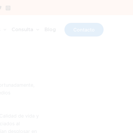
L
s
Consulta
Blog
Contacto
fortunadamente,
edios
“Calidad de vida y
ciados al
ían desglosar en