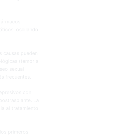
 fármacos
ticos, oscilando
as causas pueden
ológicas (temor a
eseo sexual
ás frecuentes.
epresivos con
postrasplante. La
ia al tratamiento
los primeros