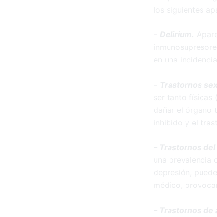
los siguientes ap
–
Delirium.
Apare
inmunosupresores
en una incidenci
–
Trastornos sex
ser tanto física
dañar el órgano t
inhibido y el tra
– Trastornos del
una prevalencia q
depresión, puede
médico, provoca
– Trastornos de 