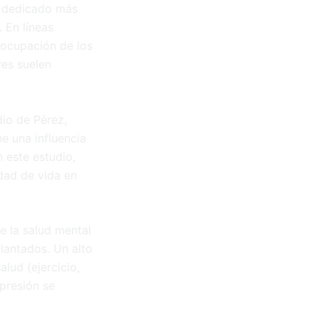
ha dedicado más
. En líneas
reocupación de los
res suelen
dio de Pérez,
ne una influencia
 este estudio,
dad de vida en
e la salud mental
plantados. Un alto
lud (ejercicio,
presión se