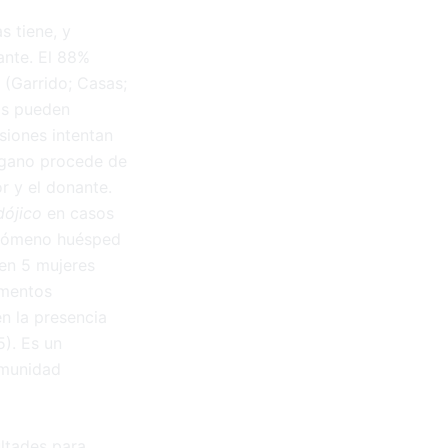
s tiene, y
ante. El 88%
 (Garrido; Casas;
os pueden
asiones intentan
órgano procede de
r y el donante.
dójico
en casos
fenómeno huésped
en 5 mujeres
gmentos
en la presencia
). Es un
omunidad
ultades para