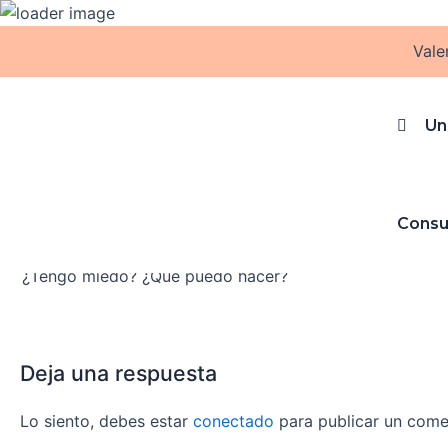
Ir
al
Vale
contenido
descarga (1)
Un
Deja un comentario
/ Por
Estela Montolio Oliver
/
27 ene
Consu
ANTERIOR
¿Tengo miedo? ¿Qué puedo hacer?
Deja una respuesta
Lo siento, debes estar
conectado
para publicar un come