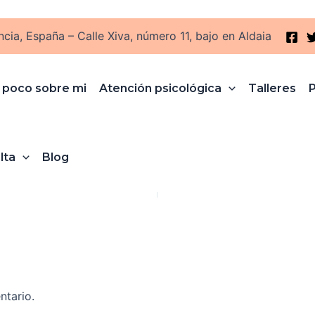
ncia, España – Calle Xiva, número 11, bajo en Aldaia
 poco sobre mi
Atención psicológica
Talleres
ro, 2017
lta
Blog
ntario.