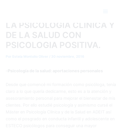
¿ES POSIBLE EL BIENESTAR
Ir
Main
al
Y FELICIDAD?: LA UNIÓN DE
Menu
contenido
LA PSICOLOGIA CLINICA Y
DE LA SALUD CON
PSICOLOGIA POSITIVA.
Por
Estela Montolio Oliver
/
30 noviembre, 2016
–
Psicología de la salud: aportaciones personales
Desde que comencé mi formación como psicóloga, tenía
claro a lo que quería dedicarme, esto es a la atención y
asesoramiento personal para mejorar el bienestar de mis
clientes. Por ello estudié psicología y asimismo cursé el
Máster en Psicología Clínica y de la Salud en ADEIT así
como el posgrado en conducta infantil y adolescente en
ESTECO psicólogos para conseguir una mayor