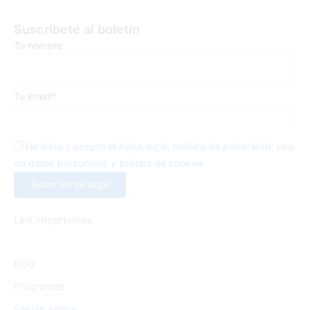
c
i
s
e
t
t
Suscríbete al boletín
b
t
a
Tu nombre
o
e
g
o
r
r
k
a
Tu email*
-
m
f
He leído y acepto el Aviso legal, política de privacidad, uso
de datos personales y política de cookies
Link importantes
Blog
Programas
Sesión online