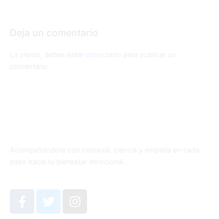
Deja un comentario
Lo siento, debes estar
conectado
para publicar un
comentario.
Acompañándote con cercanía, ciencia y empatía en cada
paso hacia tu bienestar emocional.
F
T
I
a
w
n