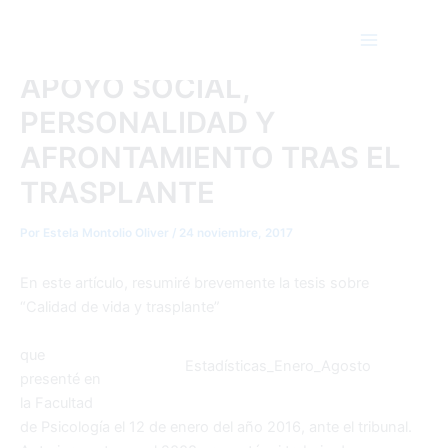
CALIDAD DE VIDA,
Ir
Main
al
SINTOMAS PSICOLÓGICOS,
Menu
contenido
APOYO SOCIAL,
PERSONALIDAD Y
AFRONTAMIENTO TRAS EL
TRASPLANTE
Por
Estela Montolio Oliver
/
24 noviembre, 2017
En este artículo, resumiré brevemente la tesis sobre
“Calidad de vida y trasplante”
que
Estadísticas_Enero_Agosto
presenté en
la Facultad
de Psicología el 12 de enero del año 2016, ante el tribunal.