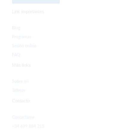
k
a
Link importantes
-
m
f
Blog
Programas
Sesión online
FAQ
Más links
Sobre mí
Talleres
Contacto
Contactame
+34 699 884 215