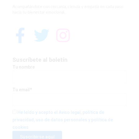
Acompañándote con cercanía, ciencia y empatía en cada paso
hacia tu bienestar emocional.
F
T
I
a
w
n
c
i
s
Suscríbete al boletín
Tu nombre
e
t
t
b
t
a
Tu email*
o
e
g
He leído y acepto el Aviso legal, política de
privacidad, uso de datos personales y política de
o
r
r
cookies