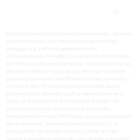
LA ALTA SENSIBILIDAD
Ir
Main
al
Menu
contenido
Por
Estela Montolio Oliver
/
21 noviembre, 2019
Como Doctora en Psicología me gusta investigar , aprender
nuevos conceptos. Aun recuerdo cuando una amiga
pedagoga a la que he de agradecer mucho
profesionalmente, me habló por primera vez del concepto
PAS (Personas Altamente Sensibles). Posteriormente a eso
diferentes clientes en poco tiempo me lo han nombrado
porque se han sentido identificados y por ello me decidí a
comprar el libro, PAS de Karina Zegers de Beijl, buscar
información por diferentes paginas especializadas en el
tema, ver el documental “la sensibilidad al trasluz” del
programa Crónicas y documentarme al respecto.
Personalmente me sentí identificada con las características
que se describen, de manera que mi implicación y mi
investigación van dirigidas no solo a ofrecer un mejor
servicio a aquellas personas PAS sino también a mi propio