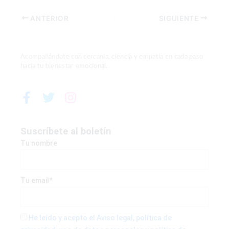
ANTERIOR
SIGUIENTE
Acompañándote con cercanía, ciencia y empatía en cada paso
hacia tu bienestar emocional.
F
T
I
a
w
n
c
i
s
e
t
t
Suscríbete al boletín
b
t
a
Tu nombre
o
e
g
o
r
r
k
a
Tu email*
-
m
f
He leído y acepto el Aviso legal, política de