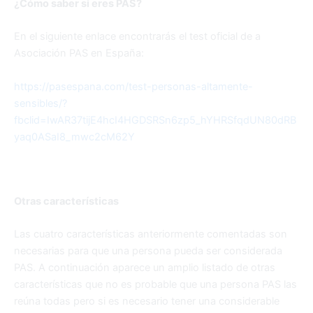
¿Cómo saber si eres PAS?
En el siguiente enlace encontrarás el test oficial de a
Asociación PAS en España:
https://pasespana.com/test-personas-altamente-
sensibles/?
fbclid=IwAR37tijE4hcI4HGDSRSn6zp5_hYHRSfqdUN80dRB
yaq0ASaI8_mwc2cM62Y
Otras características
Las cuatro características anteriormente comentadas son
necesarias para que una persona pueda ser considerada
PAS. A continuación aparece un amplio listado de otras
características que no es probable que una persona PAS las
reúna todas pero si es necesario tener una considerable