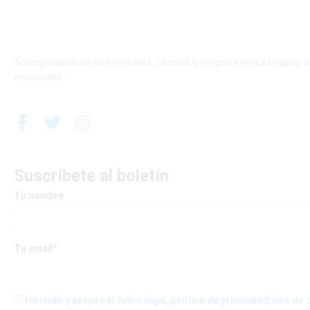
Acompañándote con cercanía, ciencia y empatía en cada paso ha
emocional.
F
T
I
a
w
n
c
i
s
e
t
t
Suscríbete al boletín
b
t
a
Tu nombre
o
e
g
o
r
r
k
a
-
m
Tu email*
f
He leído y acepto el Aviso legal, política de privacidad, uso d