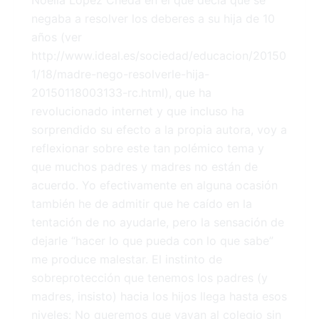
Noelia López Cheda en el que decía que se
negaba a resolver los deberes a su hija de 10
años (ver
http://www.ideal.es/sociedad/educacion/20150
1/18/madre-nego-resolverle-hija-
20150118003133-rc.html), que ha
revolucionado internet y que incluso ha
sorprendido su efecto a la propia autora, voy a
reflexionar sobre este tan polémico tema y
que muchos padres y madres no están de
acuerdo. Yo efectivamente en alguna ocasión
también he de admitir que he caído en la
tentación de no ayudarle, pero la sensación de
dejarle “hacer lo que pueda con lo que sabe”
me produce malestar. El instinto de
sobreprotección que tenemos los padres (y
madres, insisto) hacia los hijos llega hasta esos
niveles: No queremos que vayan al colegio sin