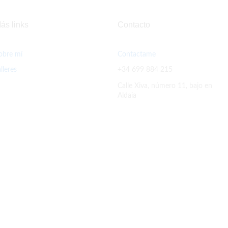
ás links
Contacto
obre mí
Contactame
alleres
+34 699 884 215
Calle Xiva, número 11, bajo en
Aldaia