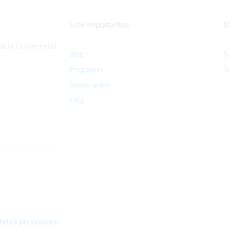
Link importantes
M
cia tu bienestar
Blog
S
Programas
T
Sesión online
FAQ
e datos personales