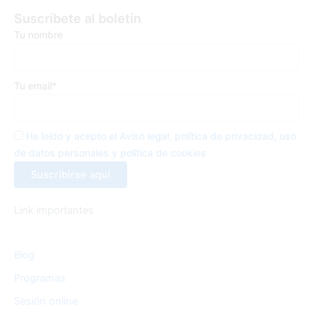
e
t
t
Suscríbete al boletín
b
t
a
Tu nombre
o
e
g
o
r
r
k
a
Tu email*
-
m
f
He leído y acepto el Aviso legal, política de privacidad, uso
de datos personales y política de cookies
Link importantes
Blog
Programas
Sesión online