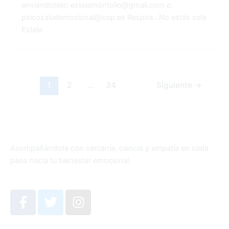
enviándotelo: estelamontolio@gmail.com o
psicosaludemocional@cop.es Respira…No estás sola
Estela
1
2
…
34
Siguiente
→
Acompañándote con cercanía, ciencia y empatía en cada
paso hacia tu bienestar emocional.
F
T
I
a
w
n
c
i
s