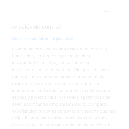
Ir
Main
al
Sin categoría
Menu
contenido
Recuperar la libertad después de una
relación de control
Estela Montolio Oliver
/
19 julio, 2026
Cuando se proviene de una relación de control y
humillación, en la que tus preocupaciones,
inseguridades, miedos, sensación de ser
insuficiente…se mantienen en el tiempo, e incluso
durante años y pueden acrecentarse durante la
relación, y te sientes privada de autonomia e
independencia, Te has centrado en tu rol de madre,
esposa y profesional si has tenido oportunidad de
serlo, sacrificando simplemente ser tú, compartir
experiencias con otras personas sin sentirte que has
de justificarte, dar explicaciones, sentirte juzgada
ante tu pareja ni ante nadie crea una sensación de