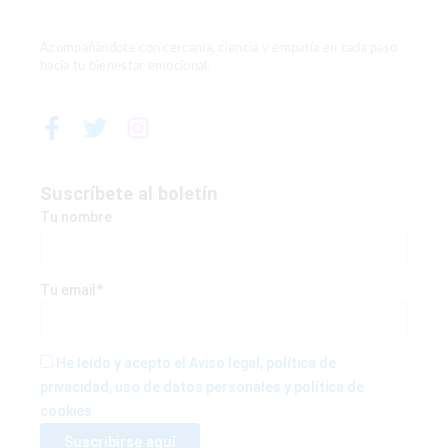
Acompañándote con cercanía, ciencia y empatía en cada paso
hacia tu bienestar emocional.
F
T
I
a
w
n
c
i
s
e
t
t
Suscríbete al boletín
b
t
a
Tu nombre
o
e
g
o
r
r
k
a
Tu email*
-
m
f
He leído y acepto el Aviso legal, política de
privacidad, uso de datos personales y política de
cookies