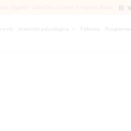
ncia, España – Calle Xiva, número 11, bajo en Aldaia
re mi
Atención psicológica
Talleres
Programa