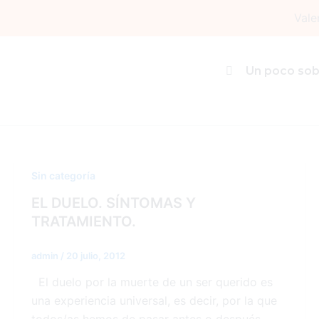
Ir
Vale
al
contenido
apoyo psicológico
Un poco sob
Sin categoría
EL DUELO. SÍNTOMAS Y
TRATAMIENTO.
admin
/
20 julio, 2012
El duelo por la muerte de un ser querido es
una experiencia universal, es decir, por la que