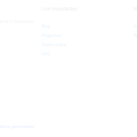
Link importantes
M
cia tu bienestar
Blog
S
Programas
T
Sesión online
FAQ
e datos personales