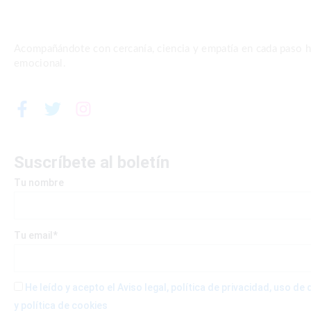
Acompañándote con cercanía, ciencia y empatía en cada paso ha
emocional.
F
T
I
a
w
n
c
i
s
e
t
t
Suscríbete al boletín
b
t
a
Tu nombre
o
e
g
o
r
r
k
a
-
m
Tu email*
f
He leído y acepto el Aviso legal, política de privacidad, uso d
y política de cookies