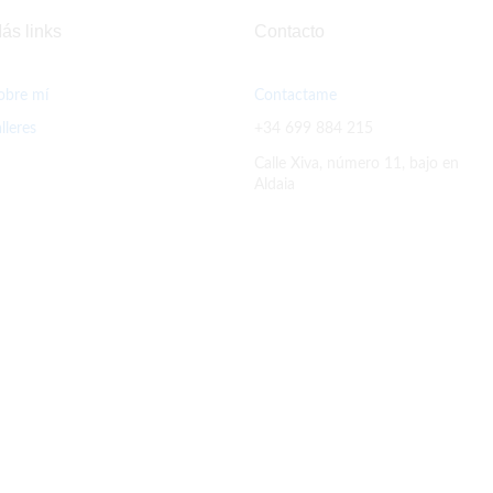
ás links
Contacto
obre mí
Contactame
alleres
+34 699 884 215
Calle Xiva, número 11, bajo en
Aldaia