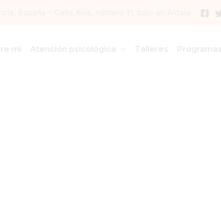
ncia, España – Calle Xiva, número 11, bajo en Aldaia
re mi
Atención psicológica
Talleres
Programa