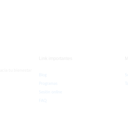
Link importantes
M
cia tu bienestar
Blog
S
Programas
T
Sesión online
FAQ