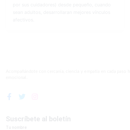
por sus cuidadores) desde pequeño, cuando
sean adultos, desarrollaran mejores vínculos
afectivos.
Acompañándote con cercanía, ciencia y empatía en cada paso ha
emocional.
F
T
I
a
w
n
c
i
s
e
t
t
Suscríbete al boletín
b
t
a
Tu nombre
o
e
g