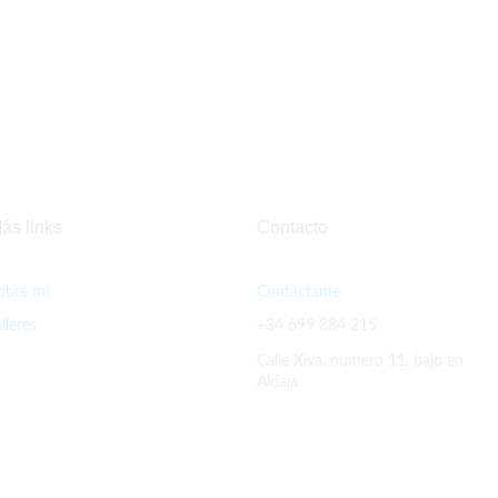
ás links
Contacto
obre mí
Contactame
alleres
+34 699 884 215
Calle Xiva, número 11, bajo en
Aldaia