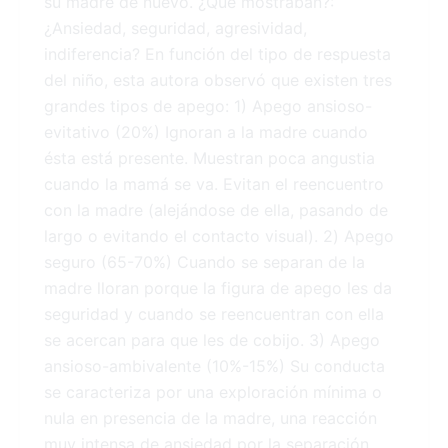
su madre de nuevo. ¿Qué mostraban?:
¿Ansiedad, seguridad, agresividad,
indiferencia? En función del tipo de respuesta
del niño, esta autora observó que existen tres
grandes tipos de apego: 1) Apego ansioso-
evitativo (20%) Ignoran a la madre cuando
ésta está presente. Muestran poca angustia
cuando la mamá se va. Evitan el reencuentro
con la madre (alejándose de ella, pasando de
largo o evitando el contacto visual). 2) Apego
seguro (65-70%) Cuando se separan de la
madre lloran porque la figura de apego les da
seguridad y cuando se reencuentran con ella
se acercan para que les de cobijo. 3) Apego
ansioso-ambivalente (10%-15%) Su conducta
se caracteriza por una exploración mínima o
nula en presencia de la madre, una reacción
muy intensa de ansiedad por la separación,