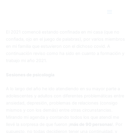
CONFIANZA EN EL 2022
Ir
Main
al
Menu
contenido
Por
Estela Montolio Oliver
/
31 diciembre, 2021
El 2021 comencé estando confinada en mi casa (que no
confiada, ojo en el juego de palabras), por varios miembros
en mi familia que estuvieron con el dichoso covid. A
continuación reviso como ha sido en cuanto a formación y
trabajo mi año 2021.
Sesiones de psicología
A lo largo del año he ido atendiendo en su mayor parte a
adolescentes y adultos con diferentes problemáticas entre
ansiedad, depresión, problemas de relaciones (consigo
mismos y con los demás) entre otras circunstancias.
Mirando mi agenda y contando todos los que atendí me
llevé la sorpresa de que fueron ¡
más de 90 personas
!. Por
supuesto, no todas decidieron tener una continuidad, y