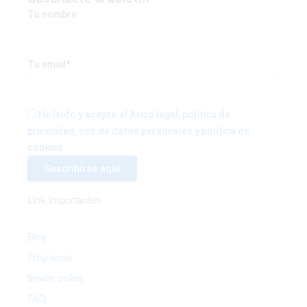
b
t
a
Tu nombre
o
e
g
o
r
r
k
a
Tu email*
-
m
f
He leído y acepto el Aviso legal, política de
privacidad, uso de datos personales y política de
cookies
Link importantes
Blog
Programas
Sesión online
FAQ