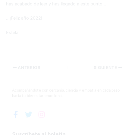
has acabado de leer y has llegado a este punto…
…¡Feliz año 2022!
Estela
ANTERIOR
SIGUIENTE
Acompañándote con cercanía, ciencia y empatía en cada paso
hacia tu bienestar emocional.
F
T
I
a
w
n
c
i
s
e
t
t
Suscríbete al boletín