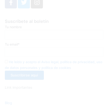
a
w
n
c
i
s
e
t
t
Suscríbete al boletín
b
t
a
Tu nombre
o
e
g
o
r
r
k
a
Tu email*
-
m
f
He leído y acepto el Aviso legal, política de privacidad, uso
de datos personales y política de cookies
Link importantes
Blog