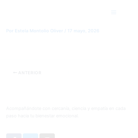
Ir
Main
al
Menu
contenido
ChatGPT Image 2 may 2026, 22_09_03
Por
Estela Montolio Oliver
/
17 mayo, 2026
ANTERIOR
Acompañándote con cercanía, ciencia y empatía en cada
paso hacia tu bienestar emocional.
F
T
I