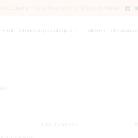
ncia, España – Calle Xiva, número 11, bajo en Aldaia
nimalista Blanco
re mi
Atención psicológica
Talleres
Programa
NAL
Link importantes
M
cia tu bienestar