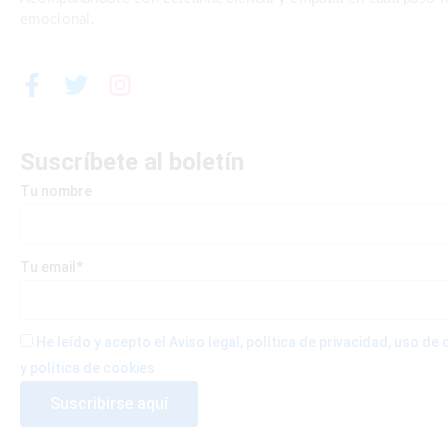
emocional.
F
T
I
a
w
n
c
i
s
e
t
t
Suscríbete al boletín
b
t
a
Tu nombre
o
e
g
o
r
r
k
a
-
m
Tu email*
f
He leído y acepto el Aviso legal, política de privacidad, uso d
y política de cookies