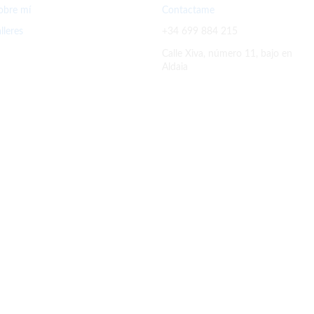
obre mí
Contactame
alleres
+34 699 884 215
Calle Xiva, número 11, bajo en
Aldaia