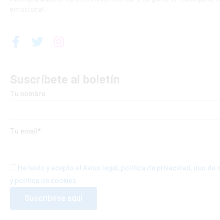
emocional.
F
T
I
a
w
n
c
i
s
e
t
t
Suscríbete al boletín
b
t
a
Tu nombre
o
e
g
o
r
r
k
a
-
m
Tu email*
f
He leído y acepto el Aviso legal, política de privacidad, uso d
y política de cookies