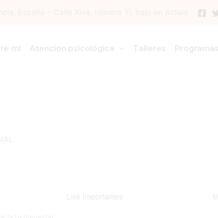
ncia, España – Calle Xiva, número 11, bajo en Aldaia
re mi
Atención psicológica
Talleres
Programa
NAL
Link importantes
M
cia tu bienestar