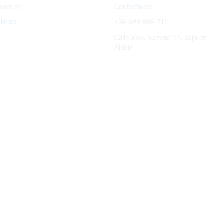
obre mí
Contactame
alleres
+34 699 884 215
Calle Xiva, número 11, bajo en
Aldaia