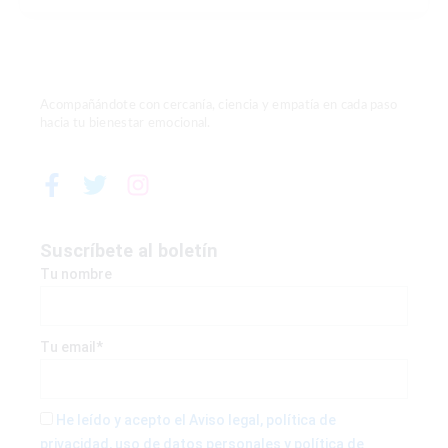
Acompañándote con cercanía, ciencia y empatía en cada paso
hacia tu bienestar emocional.
F
T
I
a
w
n
c
i
s
e
t
t
Suscríbete al boletín
b
t
a
Tu nombre
o
e
g
o
r
r
k
a
Tu email*
-
m
f
He leído y acepto el Aviso legal, política de
privacidad, uso de datos personales y política de