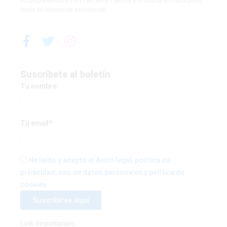
Acompañándote con cercanía, ciencia y empatía en cada paso
hacia tu bienestar emocional.
F
T
I
a
w
n
c
i
s
e
t
t
Suscríbete al boletín
b
t
a
Tu nombre
o
e
g
o
r
r
k
a
Tu email*
-
m
f
He leído y acepto el Aviso legal, política de
privacidad, uso de datos personales y política de
cookies
Link importantes