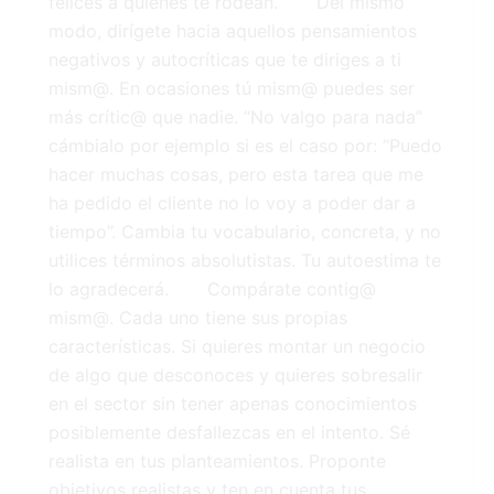
felices a quienes te rodean. Del mismo
modo, dirígete hacia aquellos pensamientos
negativos y autocríticas que te diriges a ti
mism@. En ocasiones tú mism@ puedes ser
más crític@ que nadie. “No valgo para nada”
cámbialo por ejemplo si es el caso por: “Puedo
hacer muchas cosas, pero esta tarea que me
ha pedido el cliente no lo voy a poder dar a
tiempo”. Cambia tu vocabulario, concreta, y no
utilices términos absolutistas. Tu autoestima te
lo agradecerá. Compárate contig@
mism@. Cada uno tiene sus propias
características. Si quieres montar un negocio
de algo que desconoces y quieres sobresalir
en el sector sin tener apenas conocimientos
posiblemente desfallezcas en el intento. Sé
realista en tus planteamientos. Proponte
objetivos realistas y ten en cuenta tus