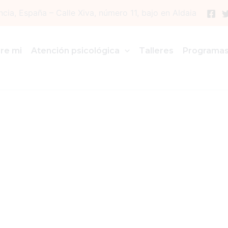
ncia, España – Calle Xiva, número 11, bajo en Aldaia
re mi
Atención psicológica
Talleres
Programa