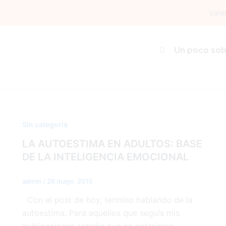
Ir
Vale
al
contenido
adultos
Un poco sob
Sin categoría
LA AUTOESTIMA EN ADULTOS: BASE
DE LA INTELIGENCIA EMOCIONAL
admin
/
26 mayo, 2015
Con el post de hoy, termino hablando de la
autoestima. Para aquellos que seguís mis