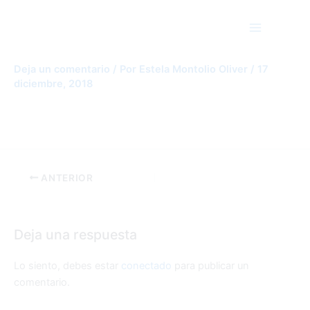
Ir
Main
al
Menu
contenido
DSCN0592
Deja un comentario
/ Por
Estela Montolio Oliver
/
17
diciembre, 2018
ANTERIOR
Deja una respuesta
Lo siento, debes estar
conectado
para publicar un
comentario.