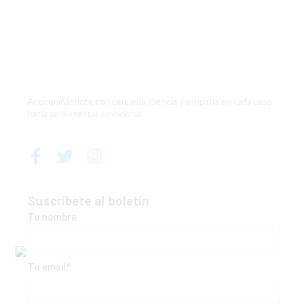
Acompañándote con cercanía, ciencia y empatía en cada paso
hacia tu bienestar emocional.
F
T
I
a
w
n
c
i
s
e
t
t
Suscríbete al boletín
b
t
a
Tu nombre
o
e
g
o
r
r
k
a
Tu email*
-
m
f