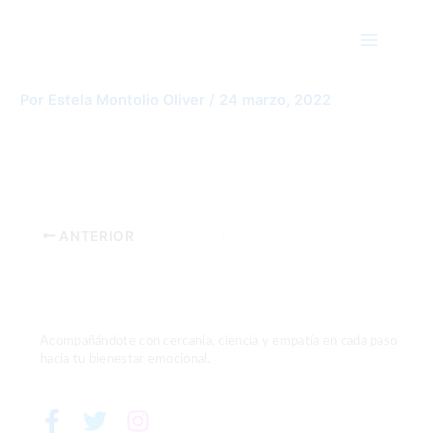
Ir
Main
al
Menu
contenido
pexels-photo-8837164
Por
Estela Montolio Oliver
/
24 marzo, 2022
ANTERIOR
Acompañándote con cercanía, ciencia y empatía en cada paso
hacia tu bienestar emocional.
F
T
I
a
w
n