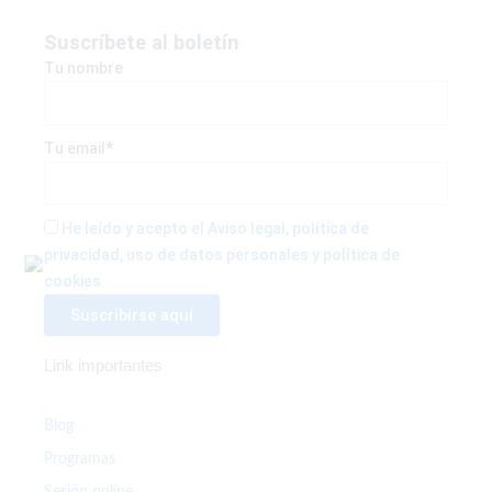
c
i
s
e
t
t
Suscríbete al boletín
b
t
a
Tu nombre
o
e
g
o
r
r
k
a
Tu email*
-
m
f
He leído y acepto el Aviso legal, política de
privacidad, uso de datos personales y política de
cookies
Link importantes
Blog
Programas
Sesión online