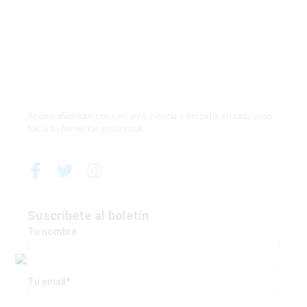
Acompañándote con cercanía, ciencia y empatía en cada paso
hacia tu bienestar emocional.
F
T
I
a
w
n
c
i
s
e
t
t
Suscríbete al boletín
b
t
a
Tu nombre
o
e
g
o
r
r
k
a
Tu email*
-
m