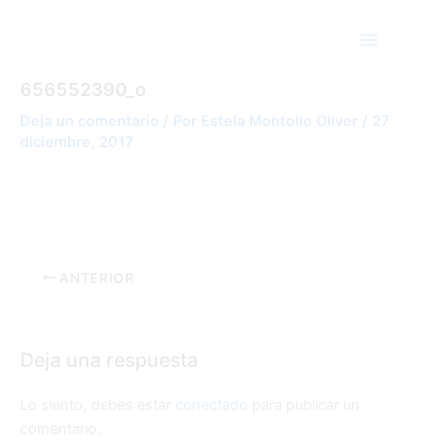
Ir
Main
al
Menu
contenido
23593534_881219355404215_2720450468
656552390_o
Deja un comentario
/ Por
Estela Montolio Oliver
/
27
diciembre, 2017
ANTERIOR
Deja una respuesta
Lo siento, debes estar
conectado
para publicar un
comentario.