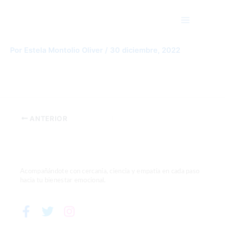
Ir
Main
al
Menu
contenido
glasses-1052010__340
Por
Estela Montolio Oliver
/
30 diciembre, 2022
ANTERIOR
Acompañándote con cercanía, ciencia y empatía en cada paso
hacia tu bienestar emocional.
F
T
I
a
w
n