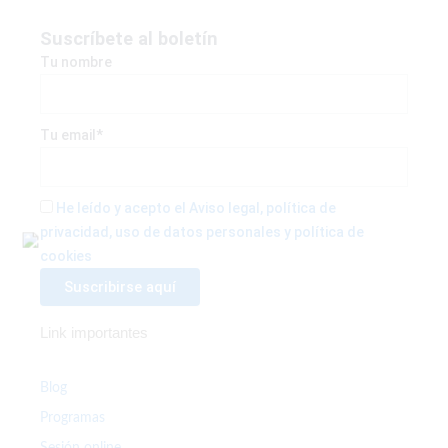
c
i
s
e
t
t
Suscríbete al boletín
b
t
a
Tu nombre
o
e
g
o
r
r
k
a
Tu email*
-
m
f
He leído y acepto el Aviso legal, política de
privacidad, uso de datos personales y política de
cookies
Link importantes
Blog
Programas
Sesión online