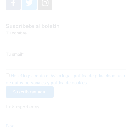
a
w
n
c
i
s
e
t
t
Suscríbete al boletín
b
t
a
Tu nombre
o
e
g
o
r
r
k
a
Tu email*
-
m
f
He leído y acepto el Aviso legal, política de privacidad, uso
de datos personales y política de cookies
Link importantes
Blog