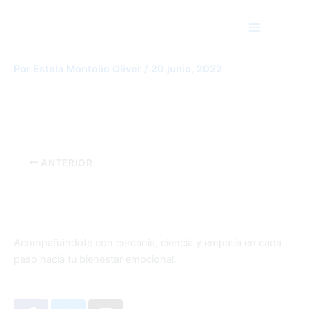
Ir
Main
al
Menu
contenido
IMG-20220610-WA0007
Por
Estela Montolio Oliver
/
20 junio, 2022
ANTERIOR
Acompañándote con cercanía, ciencia y empatía en cada
paso hacia tu bienestar emocional.
F
T
I