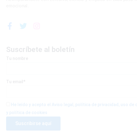
emocional.
F
T
I
a
w
n
c
i
s
e
t
t
Suscríbete al boletín
b
t
a
Tu nombre
o
e
g
o
r
r
k
a
-
m
Tu email*
f
He leído y acepto el Aviso legal, política de privacidad, uso d
y política de cookies