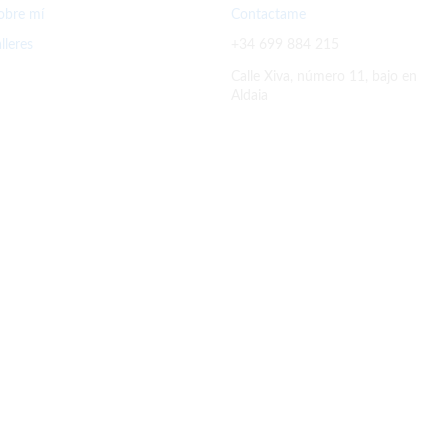
obre mí
Contactame
alleres
+34 699 884 215
Calle Xiva, número 11, bajo en
Aldaia