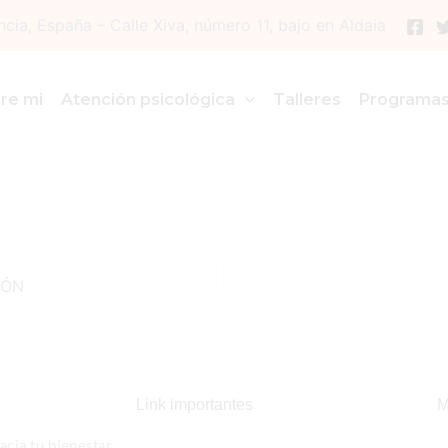
ncia, España – Calle Xiva, número 11, bajo en Aldaia
re mi
Atención psicológica
Talleres
Programa
IÓN
Link importantes
M
cia tu bienestar