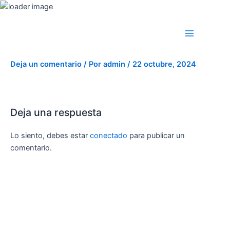
Ir
al
Main
contenido
Menu
Logo Light
Deja un comentario
/ Por
admin
/
22 octubre, 2024
Deja una respuesta
Lo siento, debes estar
conectado
para publicar un
comentario.