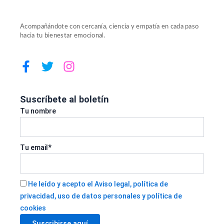
Acompañándote con cercanía, ciencia y empatía en cada paso
hacia tu bienestar emocional.
F
T
I
a
w
n
c
i
s
e
t
t
Suscríbete al boletín
b
t
a
Tu nombre
o
e
g
o
r
r
k
a
Tu email*
-
m
f
He leído y acepto el Aviso legal, política de
privacidad, uso de datos personales y política de
cookies