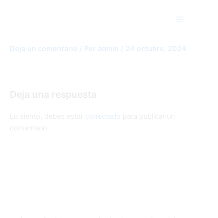
Ir
Main
al
Menu
contenido
Dashboard
Deja un comentario
/ Por
admin
/
24 octubre, 2024
Deja una respuesta
Lo siento, debes estar
conectado
para publicar un
comentario.