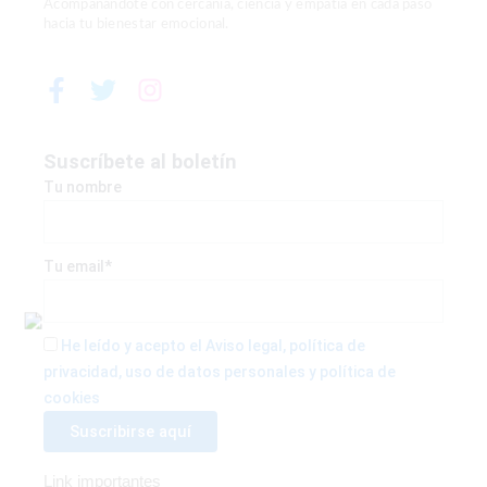
Acompañándote con cercanía, ciencia y empatía en cada paso
hacia tu bienestar emocional.
F
T
I
a
w
n
c
i
s
e
t
t
Suscríbete al boletín
b
t
a
Tu nombre
o
e
g
o
r
r
k
a
Tu email*
-
m
f
He leído y acepto el Aviso legal, política de
privacidad, uso de datos personales y política de
cookies
Link importantes