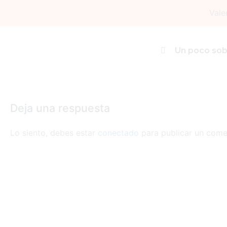
Ir
Vale
al
contenido
Comp (3)
Un poco sob
Deja un comentario
/ Por
admin
/
24 octubre, 2024
Deja una respuesta
Lo siento, debes estar
conectado
para publicar un come