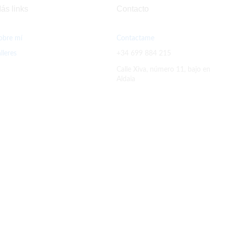
ás links
Contacto
obre mí
Contactame
alleres
+34 699 884 215
Calle Xiva, número 11, bajo en
Aldaia