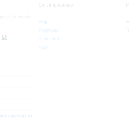
Link importantes
M
cia tu bienestar
Blog
S
Programas
T
Sesión online
FAQ
e datos personales