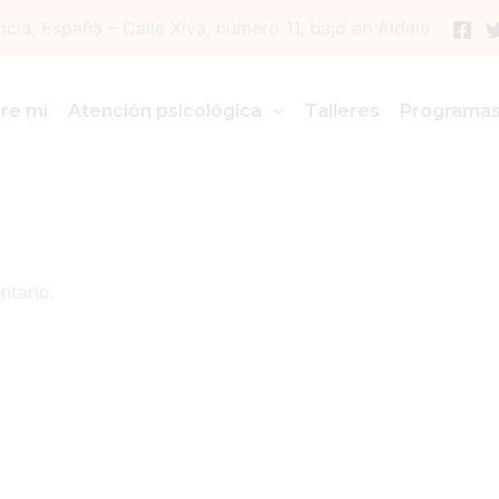
ncia, España – Calle Xiva, número 11, bajo en Aldaia
re mi
Atención psicológica
Talleres
Programa
ntario.