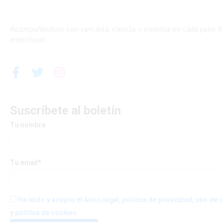
Acompañándote con cercanía, ciencia y empatía en cada paso ha
emocional.
F
T
I
a
w
n
c
i
s
e
t
t
Suscríbete al boletín
b
t
a
Tu nombre
o
e
g
o
r
r
k
a
-
m
Tu email*
f
He leído y acepto el Aviso legal, política de privacidad, uso d
y política de cookies