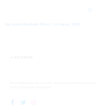
Ir
Main
al
Menu
contenido
teacher-1280966_1280
Por
Estela Montolio Oliver
/
24 marzo, 2023
ANTERIOR
Acompañándote con cercanía, ciencia y empatía en cada paso
hacia tu bienestar emocional.
F
T
I
a
w
n