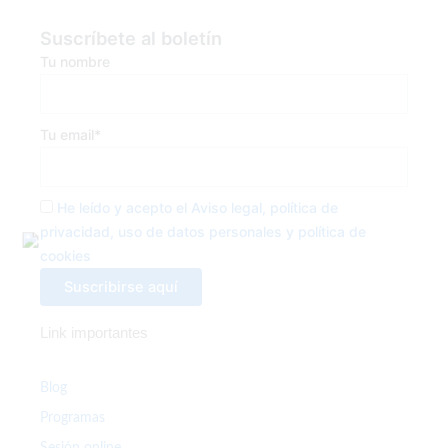
c
i
s
e
t
t
Suscríbete al boletín
b
t
a
Tu nombre
o
e
g
o
r
r
k
a
Tu email*
-
m
f
He leído y acepto el Aviso legal, política de
privacidad, uso de datos personales y política de
cookies
Link importantes
Blog
Programas
Sesión online