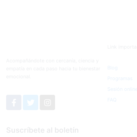
Link importa
Acompañándote con cercanía, ciencia y
Blog
empatía en cada paso hacia tu bienestar
emocional.
Programas
Sesión onlin
F
T
I
FAQ
a
w
n
c
i
s
e
t
t
b
t
a
Suscríbete al boletín
o
e
g