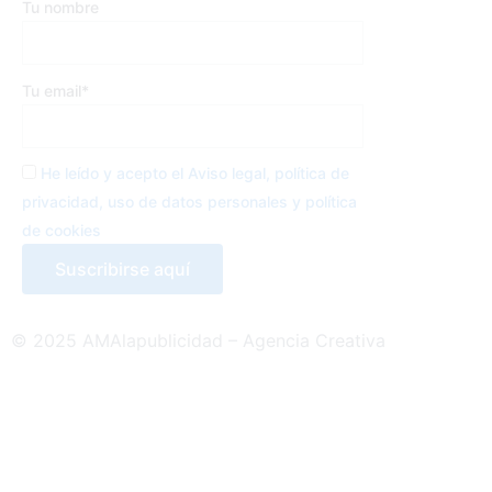
Tu nombre
o
r
r
k
a
-
m
Tu email*
f
He leído y acepto el Aviso legal, política de
privacidad, uso de datos personales y política
de cookies
© 2025 AMAlapublicidad – Agencia Creativa