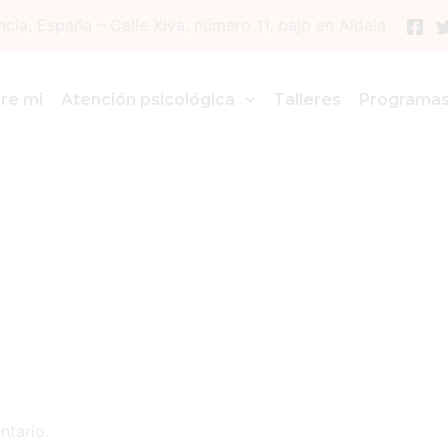
ncia, España – Calle Xiva, número 11, bajo en Aldaia
tos-Psicológicos
re mi
Atención psicológica
Talleres
Programa
zo, 2018
ntario.