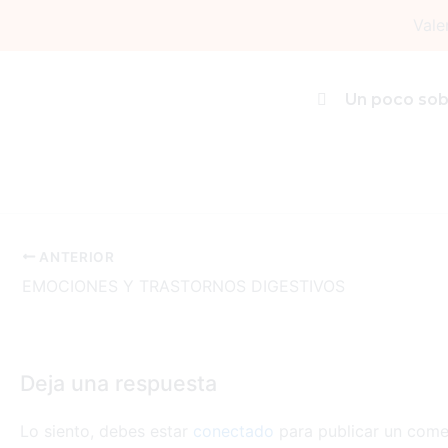
Ir
Vale
al
contenido
Enfermedad-Inflamatoria-Intestinal.-Aspec
Un poco sob
Deja un comentario
/ Por
Estela Montolio Oliver
/
27 mar
ANTERIOR
EMOCIONES Y TRASTORNOS DIGESTIVOS
Deja una respuesta
Lo siento, debes estar
conectado
para publicar un come