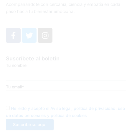
Acompañándote con cercanía, ciencia y empatía en cada
paso hacia tu bienestar emocional.
F
T
I
a
w
n
c
i
s
e
t
t
Suscríbete al boletín
b
t
a
Tu nombre
o
e
g
o
r
r
k
a
Tu email*
-
m
f
He leído y acepto el Aviso legal, política de privacidad, uso
de datos personales y política de cookies