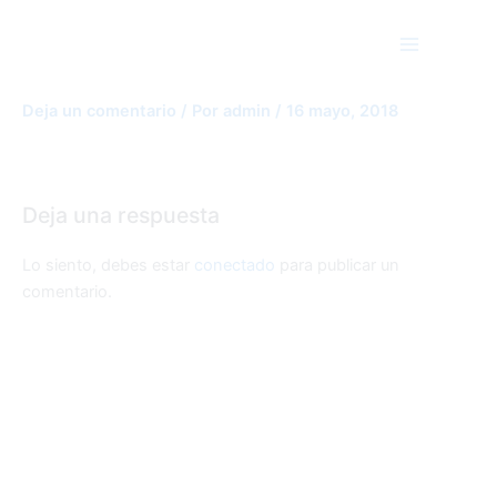
Ir
Main
al
Menu
contenido
laboratorio emocional para adultos
Deja un comentario
/ Por
admin
/
16 mayo, 2018
Deja una respuesta
Lo siento, debes estar
conectado
para publicar un
comentario.