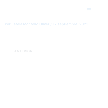
Ir
Main
al
Menu
contenido
Exif_JPEG_420
Por
Estela Montolio Oliver
/
17 septiembre, 2021
ANTERIOR