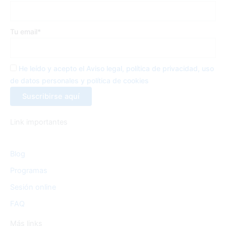
o
r
r
k
a
Tu email*
-
m
f
He leído y acepto el Aviso legal, política de privacidad, uso
de datos personales y política de cookies
Link importantes
Blog
Programas
Sesión online
FAQ
Más links