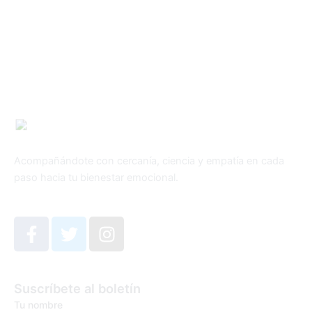
Acompañándote con cercanía, ciencia y empatía en cada
paso hacia tu bienestar emocional.
F
T
I
a
w
n
c
i
s
e
t
t
Suscríbete al boletín
b
t
a
Tu nombre
o
e
g