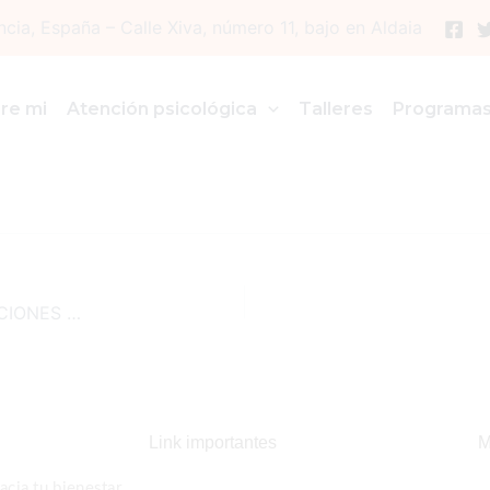
ncia, España – Calle Xiva, número 11, bajo en Aldaia
re mi
Atención psicológica
Talleres
Programa
COMO MANEJAR LA ANSIEDAD SOCIAL Y OTRAS EMOCIONES DIFICILES
Link importantes
M
cia tu bienestar