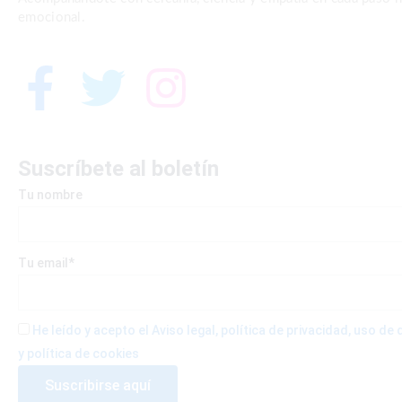
emocional.
F
T
I
a
w
n
c
i
s
Suscríbete al boletín
Tu nombre
e
t
t
b
t
a
Tu email*
o
e
g
He leído y acepto el Aviso legal, política de privacidad, uso d
o
r
r
y política de cookies
k
a