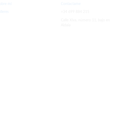
obre mí
Contactame
alleres
+34 699 884 215
Calle Xiva, número 11, bajo en
Aldaia