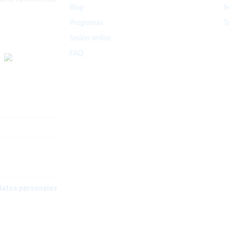
Blog
S
Programas
T
Sesión online
FAQ
e datos personales