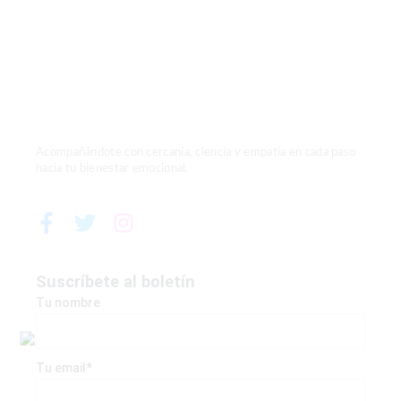
Acompañándote con cercanía, ciencia y empatía en cada paso
hacia tu bienestar emocional.
F
T
I
a
w
n
c
i
s
e
t
t
Suscríbete al boletín
b
t
a
Tu nombre
o
e
g
o
r
r
k
a
Tu email*
-
m