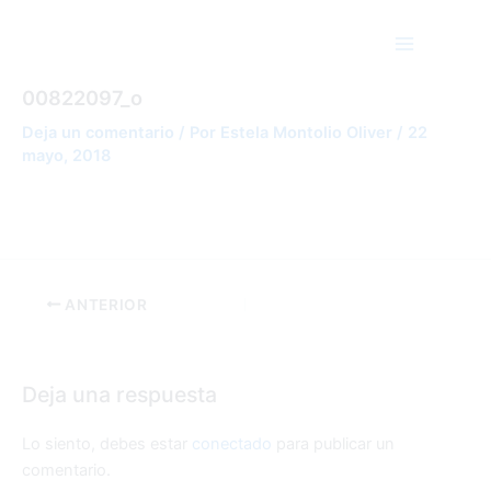
Ir
Main
al
Menu
contenido
23632111_1698337546903430_31198193247
00822097_o
Deja un comentario
/ Por
Estela Montolio Oliver
/
22
mayo, 2018
ANTERIOR
Deja una respuesta
Lo siento, debes estar
conectado
para publicar un
comentario.