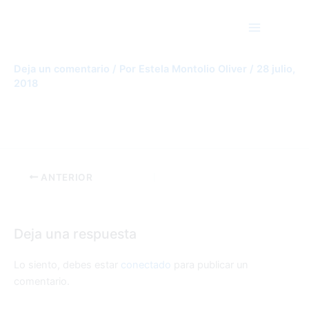
Ir
Main
al
Menu
contenido
images
Deja un comentario
/ Por
Estela Montolio Oliver
/
28 julio,
2018
ANTERIOR
Deja una respuesta
Lo siento, debes estar
conectado
para publicar un
comentario.