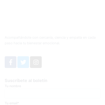
Acompañándote con cercanía, ciencia y empatía en cada
paso hacia tu bienestar emocional.
F
T
I
a
w
n
c
i
s
e
t
t
Suscríbete al boletín
b
t
a
Tu nombre
o
e
g
o
r
r
k
a
Tu email*