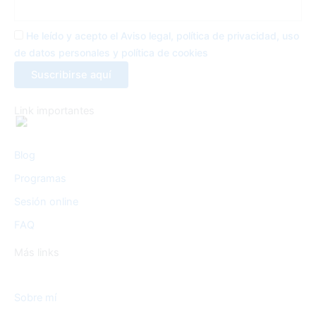
o
e
g
He leído y acepto el Aviso legal, política de privacidad, uso
o
r
r
de datos personales y política de cookies
k
a
Link importantes
-
m
Blog
f
Programas
Sesión online
FAQ
Más links
Sobre mí