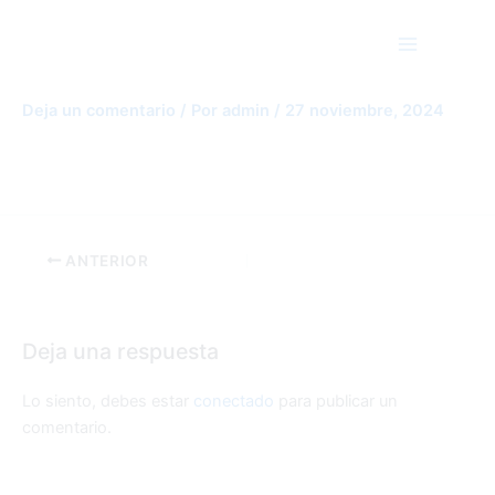
Ir
Main
al
Menu
contenido
New Featured Icons (2)
Deja un comentario
/ Por
admin
/
27 noviembre, 2024
ANTERIOR
Deja una respuesta
Lo siento, debes estar
conectado
para publicar un
comentario.