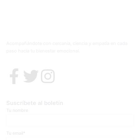
Acompañándote con cercanía, ciencia y empatía en cada
paso hacia tu bienestar emocional.
F
T
I
a
w
n
c
i
s
Suscríbete al boletín
Tu nombre
e
t
t
b
t
a
Tu email*