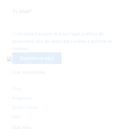
e
t
t
b
t
a
Tu email*
o
e
g
He leído y acepto el Aviso legal, política de
privacidad, uso de datos personales y política de
o
r
r
cookies
k
a
Link importantes
-
m
f
Blog
Programas
Sesión online
FAQ
Más links