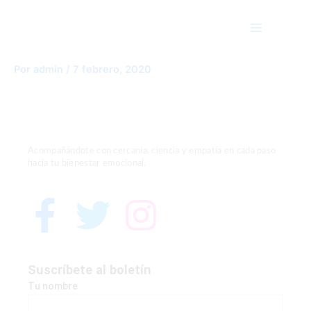
Ir
Main
al
Menu
contenido
Auristela psicologa aldaya
Por
admin
/
7 febrero, 2020
Acompañándote con cercanía, ciencia y empatía en cada paso
hacia tu bienestar emocional.
F
T
I
a
w
n
c
i
s
Suscríbete al boletín
Tu nombre