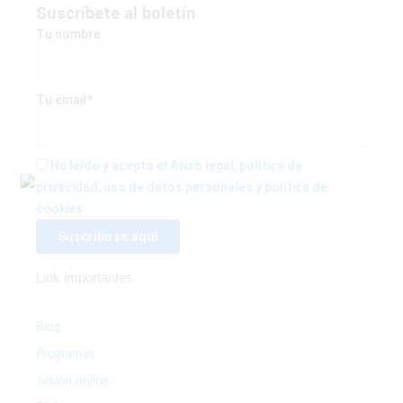
e
t
t
Suscríbete al boletín
b
t
a
Tu nombre
o
e
g
o
r
r
k
a
Tu email*
-
m
f
He leído y acepto el Aviso legal, política de
privacidad, uso de datos personales y política de
cookies
Link importantes
Blog
Programas
Sesión online