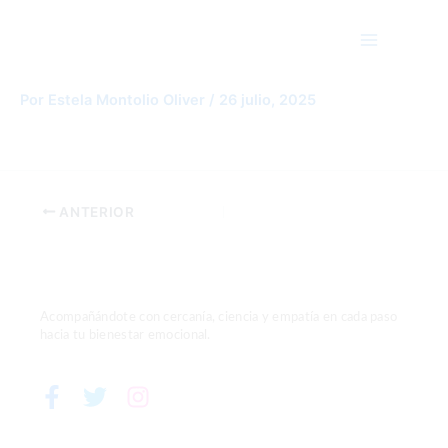
Ir
Main
al
Menu
contenido
hija-y-papa-el-dia-del-padre
Por
Estela Montolio Oliver
/
26 julio, 2025
ANTERIOR
Acompañándote con cercanía, ciencia y empatía en cada paso
hacia tu bienestar emocional.
F
T
I
a
w
n
c
i
s