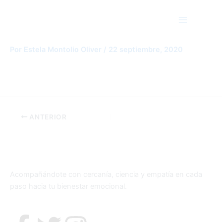
Ir
Main
al
Menu
contenido
pexels-anastasia-shuraeva-4079281
Por
Estela Montolio Oliver
/
22 septiembre, 2020
ANTERIOR
Acompañándote con cercanía, ciencia y empatía en cada
paso hacia tu bienestar emocional.