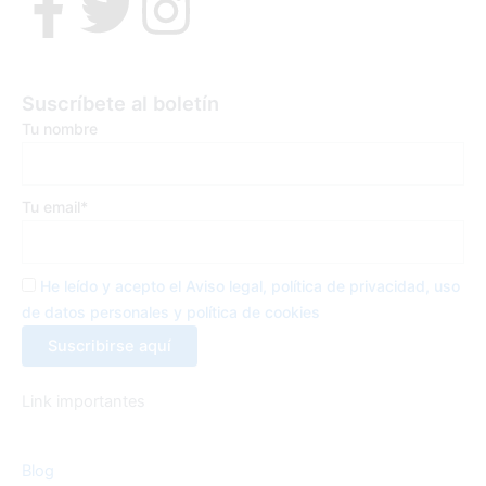
F
T
I
a
w
n
c
i
s
Suscríbete al boletín
Tu nombre
e
t
t
b
t
a
Tu email*
o
e
g
He leído y acepto el Aviso legal, política de privacidad, uso
o
r
r
de datos personales y política de cookies
k
a
Link importantes
-
m
Blog