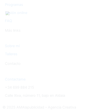
f
Programas
Sesión online
FAQ
Más links
Sobre mí
Talleres
Contacto
Contactame
+34 699 884 215
Calle Xiva, número 11, bajo en Aldaia
© 2025 AMAlapublicidad – Agencia Creativa