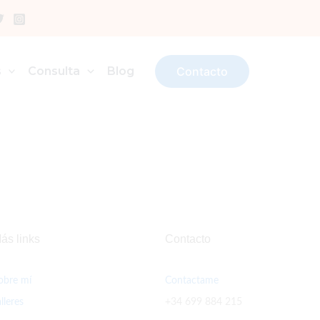
s
Consulta
Blog
Contacto
ás links
Contacto
obre mí
Contactame
alleres
+34 699 884 215