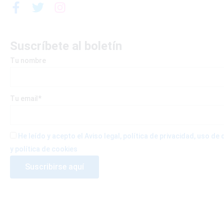
F
T
I
a
w
n
c
i
s
e
t
t
Suscríbete al boletín
b
t
a
Tu nombre
o
e
g
o
r
r
k
a
-
m
Tu email*
f
He leído y acepto el Aviso legal, política de privacidad, uso d
y política de cookies