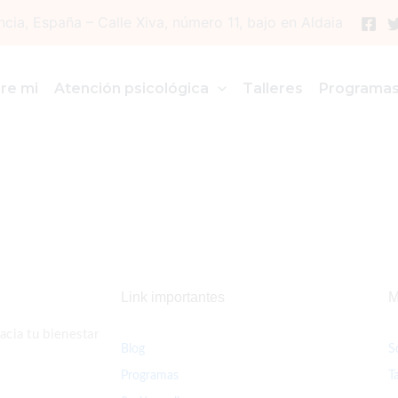
ncia, España – Calle Xiva, número 11, bajo en Aldaia
re mi
Atención psicológica
Talleres
Programa
Link importantes
M
cia tu bienestar
Blog
S
Programas
T