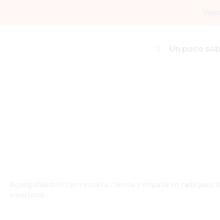
Ir
Vale
al
contenido
knowledge
Un poco sob
Por
admin
/
16 junio, 2025
Acompañándote con cercanía, ciencia y empatía en cada paso ha
emocional.