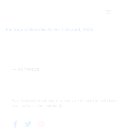
Ir
Main
al
Menu
contenido
family-6774159_1280
Por
Estela Montolio Oliver
/
29 abril, 2025
ANTERIOR
Acompañándote con cercanía, ciencia y empatía en cada paso
hacia tu bienestar emocional.
F
T
I
a
w
n