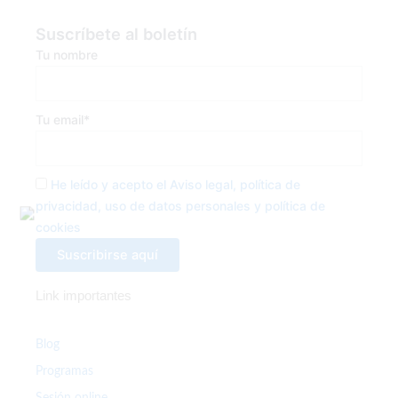
c
i
s
e
t
t
Suscríbete al boletín
b
t
a
Tu nombre
o
e
g
o
r
r
k
a
Tu email*
-
m
f
He leído y acepto el Aviso legal, política de
privacidad, uso de datos personales y política de
cookies
Link importantes
Blog
Programas
Sesión online