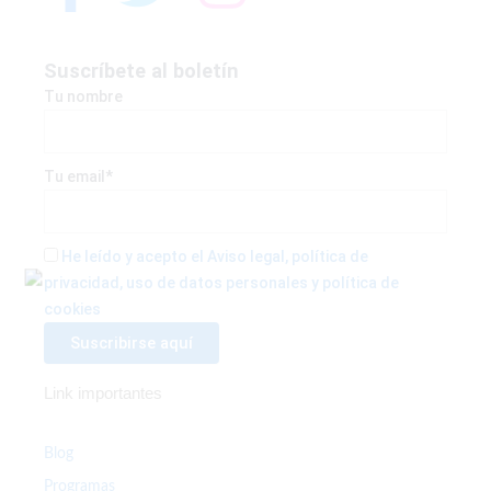
a
w
n
c
i
s
Suscríbete al boletín
Tu nombre
e
t
t
b
t
a
Tu email*
o
e
g
He leído y acepto el Aviso legal, política de
privacidad, uso de datos personales y política de
o
r
r
cookies
k
a
Link importantes
-
m
f
Blog
Programas