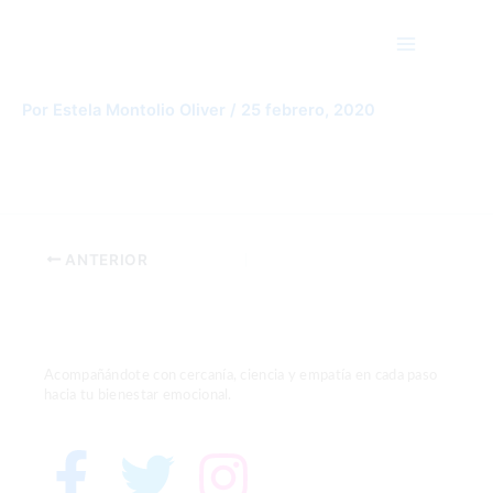
Ir
Main
al
Menu
contenido
ScreenHunter_01 Oct. 09 23.30
Por
Estela Montolio Oliver
/
25 febrero, 2020
ANTERIOR
Acompañándote con cercanía, ciencia y empatía en cada paso
hacia tu bienestar emocional.
F
T
I