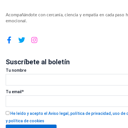
Acompañándote con cercanía, ciencia y empatía en cada paso ha
emocional.
F
T
I
a
w
n
c
i
s
e
t
t
Suscríbete al boletín
b
t
a
Tu nombre
o
e
g
o
r
r
k
a
-
m
Tu email*
f
He leído y acepto el Aviso legal, política de privacidad, uso d
y política de cookies