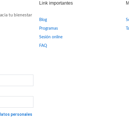
Link importantes
M
cia tu bienestar
Blog
S
Programas
T
Sesión online
FAQ
e datos personales