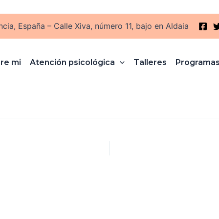
ncia, España – Calle Xiva, número 11, bajo en Aldaia
re mi
Atención psicológica
Talleres
Programa