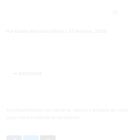
Ir
Main
al
Menu
contenido
descarga (1)
Por
Estela Montolio Oliver
/
25 febrero, 2020
ANTERIOR
Acompañándote con cercanía, ciencia y empatía en cada
paso hacia tu bienestar emocional.
F
T
I