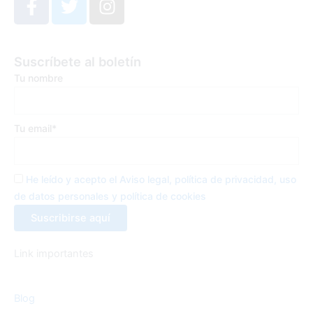
a
w
n
c
i
s
e
t
t
Suscríbete al boletín
b
t
a
Tu nombre
o
e
g
o
r
r
k
a
Tu email*
-
m
f
He leído y acepto el Aviso legal, política de privacidad, uso
de datos personales y política de cookies
Link importantes
Blog