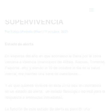
DIFERENCIA ENTE ESTADO
Ir
Main
al
DE ALERTA Y MODO
Menu
contenido
SUPERVIVENCIA
Por
Estela Montolio Oliver
/
11 octubre, 2025
Estado de alerta
En visperas del año en que acontecio la Dana por la zona
cercana a Valencia (municipios de Aldaia, Alacuas, Torrente,
Paiporta…etc) y siendo el 10 de octubre el dia de la salud
mental, me planteo una serie de cuestiones…
Y es que quienes vivimos en esta zona nos encontramos
en un estado de alerta, un estado fisiológico normal para la
respuesta a amenazas inmediatas,
La función de este estado de alerta es permitir una