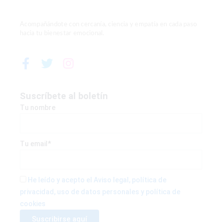
Acompañándote con cercanía, ciencia y empatía en cada paso
hacia tu bienestar emocional.
F
T
I
a
w
n
c
i
s
e
t
t
Suscríbete al boletín
b
t
a
Tu nombre
o
e
g
o
r
r
k
a
Tu email*
-
m
f
He leído y acepto el Aviso legal, política de
privacidad, uso de datos personales y política de
cookies