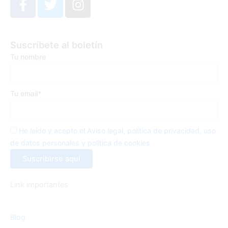
a
w
n
c
i
s
e
t
t
Suscríbete al boletín
b
t
a
Tu nombre
o
e
g
o
r
r
k
a
Tu email*
-
m
f
He leído y acepto el Aviso legal, política de privacidad, uso
de datos personales y política de cookies
Link importantes
Blog