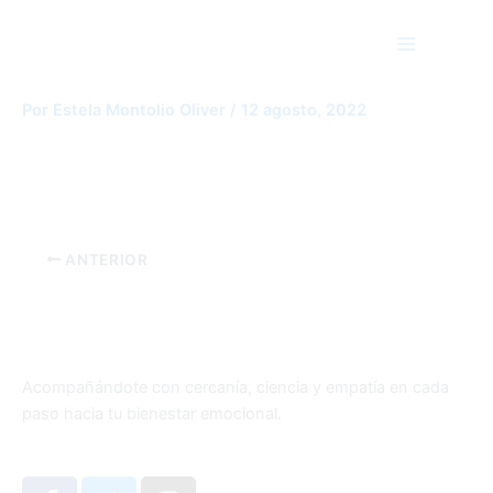
Ir
Main
al
Menu
contenido
vacaciones verano 2022
Por
Estela Montolio Oliver
/
12 agosto, 2022
ANTERIOR
Acompañándote con cercanía, ciencia y empatía en cada
paso hacia tu bienestar emocional.
F
T
I