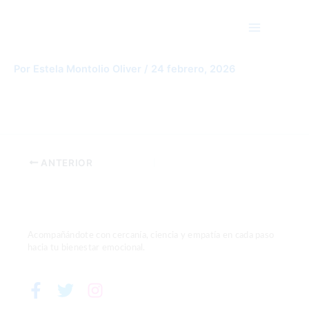
Ir
Main
al
Menu
contenido
ChatGPT Image 24 feb 2026, 19_45_11
Por
Estela Montolio Oliver
/
24 febrero, 2026
ANTERIOR
Acompañándote con cercanía, ciencia y empatía en cada paso
hacia tu bienestar emocional.
F
T
I
a
w
n