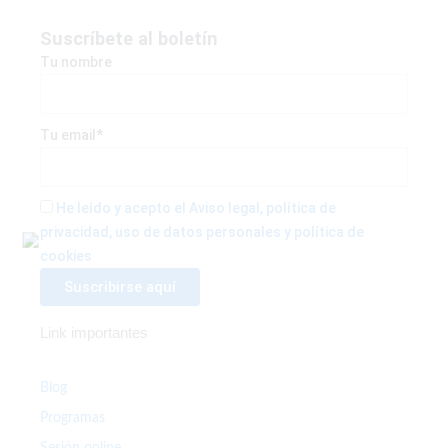
c
i
s
e
t
t
Suscríbete al boletín
b
t
a
Tu nombre
o
e
g
o
r
r
k
a
Tu email*
-
m
f
He leído y acepto el Aviso legal, política de
privacidad, uso de datos personales y política de
cookies
Link importantes
Blog
Programas
Sesión online